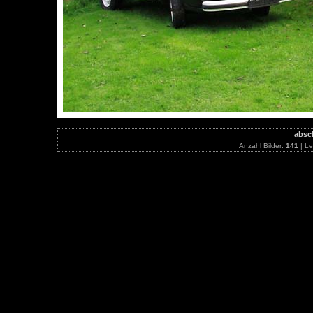
absc
Anzahl Bilder:
141
| Le